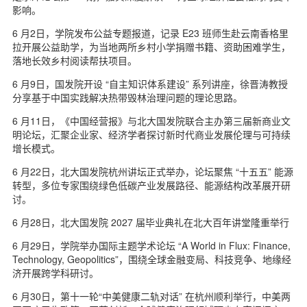
影响。
6 月2日，学院发布公益专题报道，记录 E23 班师生赴云南香格里
拉开展公益助学，为当地两所乡村小学捐赠书籍、资助困难学生，
落地长效乡村阅读帮扶项目。
6 月9日，国发院开设 “自主知识体系建设” 系列讲座，徐晋涛教授
分享基于中国实践解决热带毁林治理问题的理论思路。
6 月11日，《中国经营报》与北大国发院联合主办第三届新商业文
明论坛，汇聚企业家、经济学者探讨新时代商业发展伦理与可持续
增长模式。
6 月22日，北大国发院杭州讲坛正式举办，论坛聚焦 “十五五” 能源
转型，多位专家围绕绿色低碳产业发展路径、能源结构改革展开研
讨。
6 月28日，北大国发院 2027 届毕业典礼在北大百年讲堂隆重举行
6 月29日，学院举办国际主题学术论坛 “A World in Flux: Finance,
Technology, Geopolitics”，围绕全球金融变局、科技竞争、地缘经
济开展跨学科研讨。
6 月30日，第十一轮“中美健康二轨对话” 在杭州顺利举行，中美两