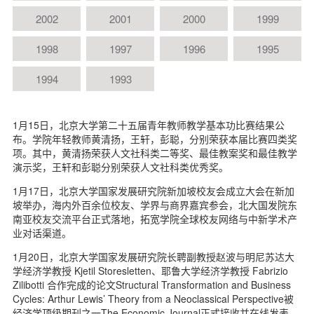
d
2002
2001
2000
1999
1998
1997
1996
1995
1994
1993
1月15日，北京大学第二十五届青年教师教学基本功比赛结果公
布。学院年轻教师黄清扬，王轩，彭聪，分别荣获本届比赛四类奖
项。其中，黄清扬荣获人文社科类二等奖、最佳教案奖和最佳教学
演示奖，王轩和彭聪分别荣获人文社科类优秀奖。
1月17日，北京大学国家发展研究院新加坡校友会成立大会在新加
坡举办，海内外百余位校友、学界与商界嘉宾参会，北大国发院东
南亚校友交流平台正式落地，拓宽学院全球校友网络与中新学术产
业对话渠道。
1月20日，北京大学国家发展研究院长聘副教授赵波与明尼苏达大
学经济学教授 Kjetil Storesletten、耶鲁大学经济学教授 Fabrizio
Zilibotti 合作完成的论文Structural Transformation and Business
Cycles: Arthur Lewis’ Theory from a Neoclassical Perspective被
经济学顶级期刊之一The Economic Journal正式接收并在线发表。