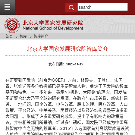
T
o
g
g
l
e
首页
智库
智库简介
t
s
o
北京大学国家发展研究院智库简介
i
p
d
b
e
a
发布日期：2025-11-12
n
r
a
v
在汇聚到国发院（前身为CCER）之前，林毅夫、周其仁、宋国
b
青、张维迎等多位教授都已是重要智囊人物，奠定了国发院的智库
a
基因和特色。三十多年来，秉承“小机构、大网络”的理念，国发院
c
不断聚合北大乃至全球的研究资源，在政府与市场关系、新农村建
k
设、土地问题、国企改革、电信改革、股市治理、医疗改革、人口
g
政策、平台经济、中美关系、民营经济以及经济结构调整等诸多重
r
大问题上。形成了许多重要研究成果，提出了有影响力的政策建
o
议，并被相关部门所采纳。经过多年耕耘，国发院已经成为中国高
u
校智库中当之无愧的领军者，2015年入选国家首批高端智库建设试
n
点单位。国发院拥有“中国经济观察报告会”“朗润·格政”“国家发展论