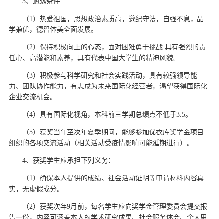
3、遴选条件
（1）热爱祖国，思想政治素质高，遵纪守法，自强不息，品
学兼优，德智体美全面发展。
（2）保持积极向上的心态，面对困难勇于挑战 具有强烈的责
任心、高潜能和素养，具有代表中国大学生的精神风貌。
（3）积极参与科学研究和社会实践活动，具有较强领导能
力、团队协作能力，有志成为未来国际化经营者，渴望获得国际化
企业交流机会。
（4）具有国际化视角，本科前三学期总绩点不低于3.5。
（5）获奖当年至次年夏季期间，能够参加优衣库奖学金项目
组织的各项交流活动（相关活动受疫情影响可能延期进行）。
4、获奖学生应承担下列义务：
（1）确保本人提供的成绩、社会活动证明等申请材料内容真
实，无虚假成分。
（2）获奖次年9月前，每名学生应向奖学金管理委员会提交报
告一份，内容可涵盖本人的学术研究成果、社会服务体会、个人思