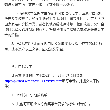
想进步诸方面，文体不限，字数不低于3000字。
（3）获得奖学金的学生在读期间要潜心治学，应遵守国家的
法律及学校规章，如发生诋毁奖学金项目、迅销集团、北京大学或
国家发展研究院声誉，或者其他违反法律法规、校纪校规、奖学金
项目纪律和管理规定的行为，将视其情节予以警告或取消获得奖学
金的资格。
5、已领取奖学金而发现申请及领取奖金过程中存在欺骗等行
为，或不遵守以上义务，应退还奖学金。
四、申请程序
请有意申请的同学于2022年6月21日-7月1日登录
https://pkunsd.wjx.cn/vm/tYEvB9W.aspx
填写申请，并提交以下附
件：
1、本科前三学期成绩单
2、其他可证明个人符合奖学金要求的材料（若有）。