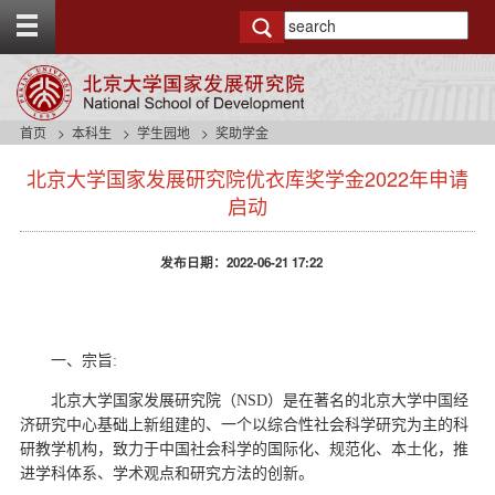
T
o
g
g
l
e
首页
本科生
学生园地
奖助学金
t
s
o
北京大学国家发展研究院优衣库奖学金2022年申请
i
p
d
启动
b
e
a
n
r
发布日期：2022-06-21 17:22
a
v
b
a
c
一、宗旨:
k
g
北京大学国家发展研究院（NSD）是在著名的北京大学中国经
r
济研究中心基础上新组建的、一个以综合性社会科学研究为主的科
o
研教学机构，致力于中国社会科学的国际化、规范化、本土化，推
u
进学科体系、学术观点和研究方法的创新。
n