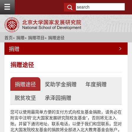
T
o
g
g
l
e
首页
»
捐赠
»
捐赠项目
» 捐赠途径
t
o
捐赠
p
b
a
捐赠途径
r
捐赠途径
奖助学金捐赠
年度捐赠
脱贫攻坚
承泽园捐赠
您可以使用最简单方便的支付方式向校友基金捐款，请务必在
附言中注明“北大国家发展研究院校友基金”，否则将无法入
账。并留下通讯地址、联系电话，以便于我们和您联系。您对
北大国发院校友基金的捐款将全部进入北大教育基金会账户，