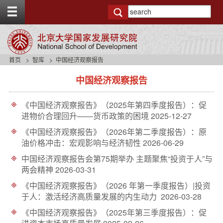
T
o
g
g
l
e
首页
智库
中国经济观察报告
t
s
o
中国经济观察报告
i
p
d
b
e
a
《中国经济观察报告》（2025年第四季度报告）：促
n
r
进物价合理回升——货币政策的困境
2025-12-27
a
v
《中国经济观察报告》（2026年第二季度报告）：原
b
油价格冲击：宏观影响与经济韧性
2026-06-29
a
中国经济观察报告会第75期举办 主题聚焦“投资于人”与
c
两会精神
2026-03-31
k
g
《中国经济观察报告》（2026 年第一季度报告）|投资
r
于人：激活经济高质量发展的内生动力
2026-03-28
o
u
《中国经济观察报告》（2025年第三季度报告）：促
n