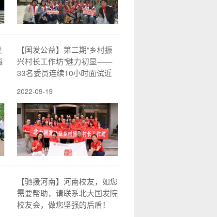
发
【国发公益】第二期“乡村振
夷
兴村长工作坊”魅力初显——
33名委员连续10小时面试近
百村长
2022-09-19
明
【驰援河南】河南校友，如您
需要帮助，请联系北大国发院
校友会，做您坚强的后盾！