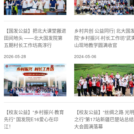
【国发公益】把北大课堂搬进
乡村共创 公益同行| 北大国
田间地头 ——北大国发院第
院“乡村振兴·村长工作坊”武
五期村长工作坊高淳行
山现地教学圆满收官
2026-05-28
2024-05-06
【校友公益】“乡村振兴·教育
【校友公益】“丝绸之路 光
先行” 国发院E16爱心在印
之行”第17站新疆巴楚站总结
江！
大会圆满落幕