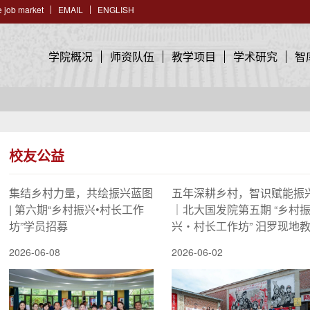
 job market
EMAIL
ENGLISH
学院概况
师资队伍
教学项目
学术研究
智
校友公益
集结乡村力量，共绘振兴蓝图
五年深耕乡村，智识赋能振
| 第六期“乡村振兴•村长工作
｜北大国发院第五期 “乡村
坊”学员招募
兴・村长工作坊” 汨罗现地
学圆满收官
2026-06-08
2026-06-02