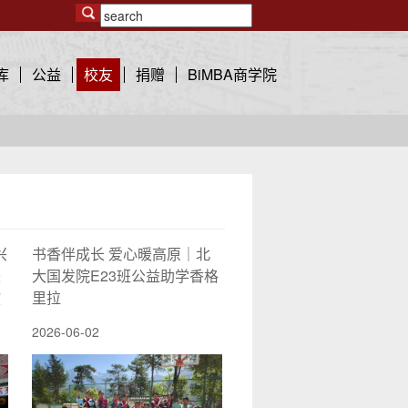
库
公益
校友
捐赠
BiMBA商学院
兴
书香伴成长 爱心暖高原｜北
振
大国发院E23班公益助学香格
教
里拉
2026-06-02