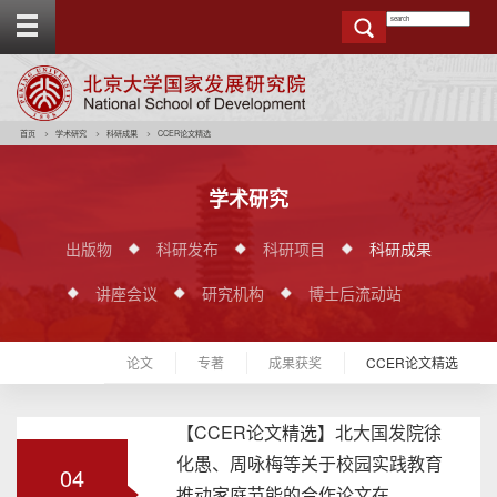
T
o
g
g
e
t
o
p
b
a
r
首页
学术研究
科研成果
CCER论文精选
学术研究
出版物
科研发布
科研项目
科研成果
讲座会议
研究机构
博士后流动站
论文
专著
成果获奖
CCER论文精选
【CCER论文精选】北大国发院徐
化愚、周咏梅等关于校园实践教育
04
推动家庭节能的合作论文在