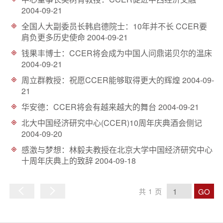
d
2004-09-21
全国人大副委员长韩启德院士：10年并不长 CCER要
肩负更多历史使命
2004-09-21
钱果丰博士：CCER将会成为中国人问鼎诺贝尔的温床
2004-09-21
周立群教授：祝愿CCER能够取得更大的辉煌
2004-09-
21
华安德：CCER将会有越来越大的舞台
2004-09-21
北大中国经济研究中心(CCER)10周年庆典酒会侧记
2004-09-20
感激与梦想：林毅夫教授在北京大学中国经济研究中心
十周年庆典上的致辞
2004-09-18
GO
共
1
页
上
下
一
一
页
页