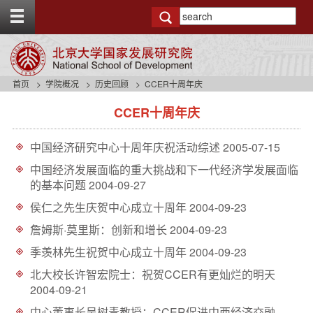
T
o
g
g
l
e
首页
学院概况
历史回顾
CCER十周年庆
t
s
o
CCER十周年庆
i
p
d
b
e
a
中国经济研究中心十周年庆祝活动综述
2005-07-15
n
r
a
中国经济发展面临的重大挑战和下一代经济学发展面临
v
的基本问题
2004-09-27
b
侯仁之先生庆贺中心成立十周年
2004-09-23
a
c
詹姆斯·莫里斯：创新和增长
2004-09-23
k
季羡林先生祝贺中心成立十周年
2004-09-23
g
r
北大校长许智宏院士：祝贺CCER有更灿烂的明天
o
2004-09-21
u
n
中心董事长吴树青教授：CCER促进中西经济交融