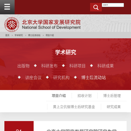
T
o
g
g
e
t
o
p
b
a
r
首页
学术研究
博士后流动站
项目介绍
学术研究
出版物
科研发布
科研项目
科研成果
讲座会议
研究机构
博士后流动站
项目介绍
招收计划
博士后管理
黄上立伉俪博士后研究基金
研究成果