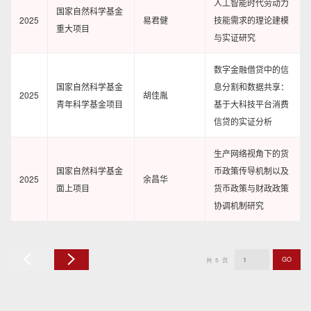
人工智能时代劳动力
国家自然科学基金
2025
易君健
技能需求的理论建模
重大项目
与实证研究
数字金融借贷中的信
国家自然科学基金
息分割和数据共享：
2025
胡佳胤
青年科学基金项目
基于大科技平台消费
信贷的实证分析
生产网络视角下的货
国家自然科学基金
币政策传导机制以及
2025
余昌华
面上项目
货币政策与财政政策
协调机制研究
GO
共
5
页
上
下
一
一
页
页