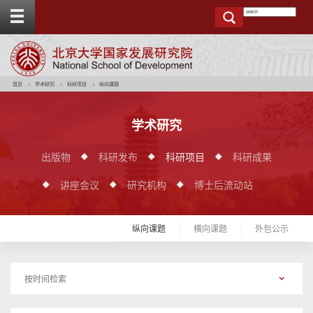
T
o
g
g
e
t
o
p
b
a
r
首页
学术研究
科研项目
纵向课题
学术研究
出版物
科研发布
科研项目
科研成果
讲座会议
研究机构
博士后流动站
纵向课题
横向课题
外包公示