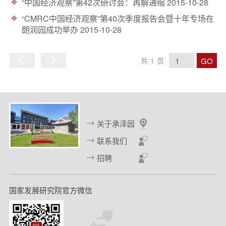
“中国经济观察”第42次研讨会：再解通缩
2015-10-28
“CMRC中国经济观察”第40次季度报告会暨十年专场在
朗润园成功举办
2015-10-28
GO
共
1
页
上
下
一
一
页
页
关于承泽园
联系我们
招聘
国家发展研究院官方微信