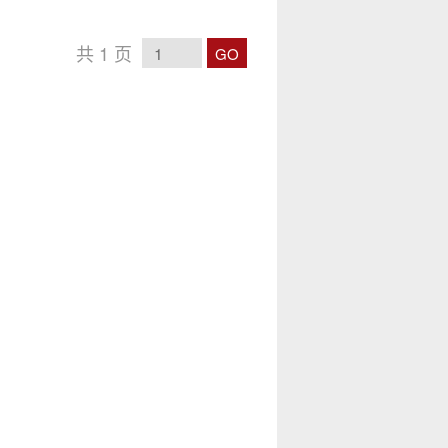
共
1
页
GO