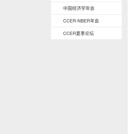
b
中国经济学年会
a
c
CCER-NBER年会
k
g
CCER夏季论坛
r
o
u
s
n
i
d
d
e
n
a
v
b
a
c
k
g
r
o
u