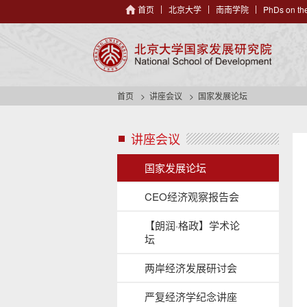
首页
北京大学
南南学院
PhDs on the
首页
讲座会议
国家发展论坛
讲座会议
s
i
d
国家发展论坛
e
n
CEO经济观察报告会
a
v
【朗润·格政】学术论
h
坛
e
a
两岸经济发展研讨会
d
e
严复经济学纪念讲座
r