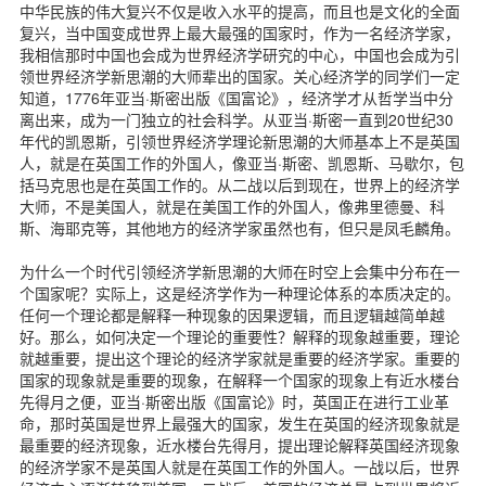
中华民族的伟大复兴不仅是收入水平的提高，而且也是文化的全面
复兴，当中国变成世界上最大最强的国家时，作为一名经济学家，
我相信那时中国也会成为世界经济学研究的中心，中国也会成为引
领世界经济学新思潮的大师辈出的国家。关心经济学的同学们一定
知道，1776年亚当·斯密出版《国富论》，经济学才从哲学当中分
离出来，成为一门独立的社会科学。从亚当·斯密一直到20世纪30
年代的凯恩斯，引领世界经济学理论新思潮的大师基本上不是英国
人，就是在英国工作的外国人，像亚当·斯密、凯恩斯、马歇尔，包
括马克思也是在英国工作的。从二战以后到现在，世界上的经济学
大师，不是美国人，就是在美国工作的外国人，像弗里德曼、科
斯、海耶克等，其他地方的经济学家虽然也有，但只是凤毛麟角。
为什么一个时代引领经济学新思潮的大师在时空上会集中分布在一
个国家呢？实际上，这是经济学作为一种理论体系的本质决定的。
任何一个理论都是解释一种现象的因果逻辑，而且逻辑越简单越
好。那么，如何决定一个理论的重要性？解释的现象越重要，理论
就越重要，提出这个理论的经济学家就是重要的经济学家。重要的
国家的现象就是重要的现象，在解释一个国家的现象上有近水楼台
先得月之便，亚当·斯密出版《国富论》时，英国正在进行工业革
命，那时英国是世界上最强大的国家，发生在英国的经济现象就是
最重要的经济现象，近水楼台先得月，提出理论解释英国经济现象
的经济学家不是英国人就是在英国工作的外国人。一战以后，世界