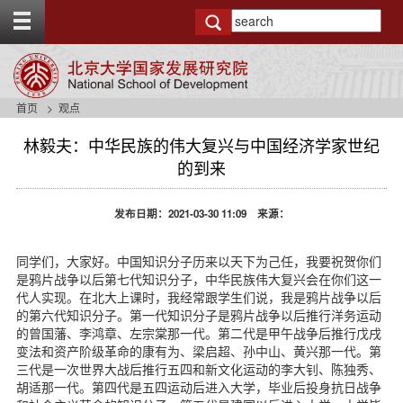
T
o
g
g
l
e
首页
观点
t
o
林毅夫：中华民族的伟大复兴与中国经济学家世纪
p
的到来
b
a
r
发布日期：2021-03-30 11:09 来源：
同学们，大家好。中国知识分子历来以天下为己任，我要祝贺你们
是鸦片战争以后第七代知识分子，中华民族伟大复兴会在你们这一
代人实现。在北大上课时，我经常跟学生们说，我是鸦片战争以后
的第六代知识分子。第一代知识分子是鸦片战争以后推行洋务运动
的曾国藩、李鸿章、左宗棠那一代。第二代是甲午战争后推行戊戌
变法和资产阶级革命的康有为、梁启超、孙中山、黄兴那一代。第
三代是一次世界大战后推行五四和新文化运动的李大钊、陈独秀、
胡适那一代。第四代是五四运动后进入大学，毕业后投身抗日战争