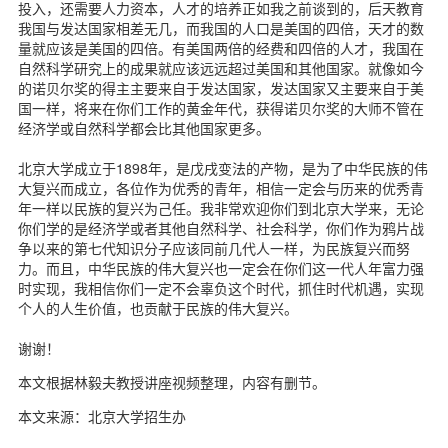
投入，还需要人力资本，人才的培养正如我之前谈到的，后天教育
我国与发达国家相差无几，而我国的人口是美国的四倍，天才的数
量就应该是美国的四倍。有美国两倍的经费和四倍的人才，我国在
自然科学研究上的成果就应该远远超过美国和其他国家。就像如今
的诺贝尔奖的得主主要来自于发达国家，发达国家又主要来自于美
国一样，将来在你们工作的黄金年代，获得诺贝尔奖的大师不管在
经济学或自然科学都会比其他国家更多。
北京大学成立于1898年，是戊戌变法的产物，是为了中华民族的伟
大复兴而成立，各位作为优秀的青年，相信一定会与历来的优秀青
年一样以民族的复兴为己任。我非常欢迎你们到北京大学来，无论
你们学的是经济学或者其他自然科学、社会科学，你们作为鸦片战
争以来的第七代知识分子应该同前几代人一样，为民族复兴而努
力。而且，中华民族的伟大复兴也一定会在你们这一代人年富力强
时实现，我相信你们一定不会辜负这个时代，抓住时代机遇，实现
个人的人生价值，也贡献于民族的伟大复兴。
谢谢！
本文根据林毅夫教授讲座视频整理，内容有删节。
本文来源：北京大学招生办