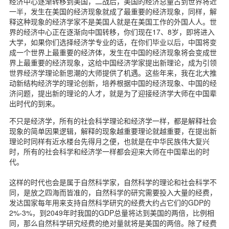
经济中心逐渐转移到美国，二战后，美国的经济总量占到世界将近
一半，发生在美国的经济现象就成了最重要的经济现象，同样，解
释这种现象的经济学家不是美国人就是在美国工作的外国人人。世
界的经济中心正在逐渐向中国转移，你们现在17、8岁，即将进入
大学，如果你们选择经济学专业的话，在你们毕业以后，中国将变
成一个世界上最重要的经济体，发生在中国的经济现象将会变成世
界上最重要的经济现象，这给中国经济学家提出新理论，成为引领
世界经济学理论新思潮的大师提供了机遇。这些年来，我在北大推
动新结构经济学的理论创新，培养根据中国的经济现象、中国的经
济问题，提出新的理论的人才，就是为了迎接经济学大师在中国辈
出时代的到来。
不只是经济学，所有的社会科学理论和经济学一样，都是解释社会
现象的简单因果逻辑，解释的现象越重要理论就越重要，在提出新
理论时同样有近水楼台先得月之便，也就是在中华民族伟大复兴
时，所有的社会科学和经济学一样都会迎来大师在中国辈出的时
代。
这样的时代也会是属于自然科学家，自然科学的理论和社会科学不
同，是放之四海而皆准的，自然科学的研究需要投入大量的经费，
发达国家每年用来支持自然科学研究的经费大约占它们的GDP的
2%-3%，到2049年时我国的GDP总量将达到美国的两倍，比例相
同，那么自然科学研究经费的绝对量就将是美国的两倍。除了经费