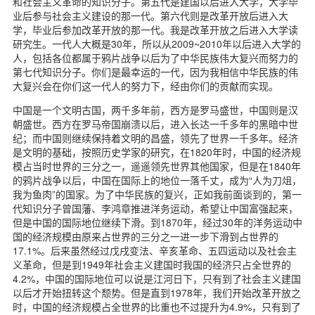
和社会主义革命的知识分子。第五代是建国以后进入大学，大学毕
业后参与社会主义建设的那一代。第六代则是改革开放后进入大
学，毕业后参加改革开放的那一代。我是改革开放之后进入大学读
研究生。一代人大概是30年，所以从2009~2010年以后进入大学的
人，包括各位都属于鸦片战争以后为了中华民族伟大复兴而努力的
第七代知识分子。你们是最幸运的一代，因为我相信中华民族的伟
大复兴会在你们这一代人的努力下，经由你们的贡献而实现。
中国是一个文明古国，两千多年前，西方是罗马盛世，中国则是汉
朝盛世。西方在罗马帝国崩溃以后，进入长达一千多年的黑暗中世
纪；而中国则继续保持着文明的昌盛，领先了世界一千多年。经济
是文明的基础，按照历史学家的研究，在1820年时，中国的经济规
模占当时世界的三分之一，遥遥领先世界其他国家，但是在1840年
的鸦片战争以后，中国在国际上的地位一落千丈，成为“人为刀俎，
我为鱼肉”的国家。为了中华民族的复兴，正如我前面谈到的，第一
代知识分子曾国藩、李鸿章推进洋务运动，希望让中国富强起来，
但是中国的国际地位继续下滑。到1870年，经过30年的洋务运动中
国的经济规模由原来占世界的三分之一进一步下滑到占世界的
17.1%。后来虽然经过戊戌变法、辛亥革命、五四运动以及社会主
义革命，但是到1949年社会主义建国时我国的经济只占全世界的
4.2%，中国的国际地位可以说是江河日下，只有到了社会主义建国
以后才开始扭转这个颓势。但是直到1978年，我们开始改革开放之
时，中国的经济规模占全世界的比重也不过提升为4.9%，只有到了