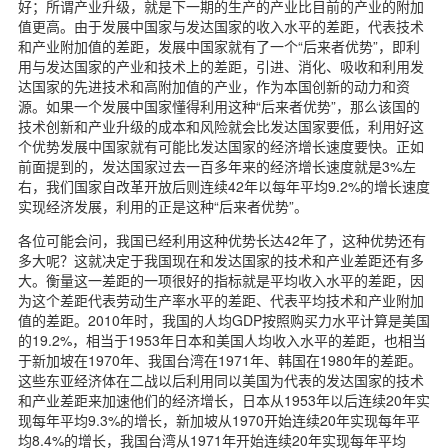
好；所谓产业升级，就是下一期的生产的产业比目前的产业的附加
值更高。由于发展中国家与发达国家的收入水平的差距，代表技术
和产业附加值的差距，发展中国家就有了一个“后来者优势”，即利
用与发达国家的产业和技术上的差距，引进、消化、吸收和利用发
达国家的先进技术和高附加值的产业，作为本国创新的动力和资
源。如果一个发展中国家懂得利用这种“后来者优势”，那么该国的
技术创新和产业升级的成本和风险就会比发达国家要低，利用好这
个优势发展中国家就有可能比发达国家的经济增长速度要快。正如
前面提到的，发达国家过去一百多年来的经济增长速度就是3%左
右，我们国家自改革开放后则连续42年以每年平均9.2%的增长速度
实现经济发展，利用的正是这种“后来者优势”。
各位可能会问，我国已经利用这种优势长达42年了，这种优势还有
多大呢？这就决定于我国现在和发达国家的技术和产业差距还有多
大。衡量这一差距的一项很好的指标就是平均收入水平的差距，因
为这个差距代表劳动生产率水平的差距、代表平均技术和产业附加
值的差距。2010年时，我国的人均GDP按照购买力水平计算是美国
的19.2%，相当于1953年日本和美国人均收入水平的差距，也相当
于新加坡在1970年、我国台湾在1971年、韩国在1980年的差距。
这些东亚经济体在二战以后利用同以美国为代表的发达国家的技术
和产业差距来加速他们的经济增长，日本从1953年以后连续20年实
现每年平均9.3%的增长，新加坡从1970开始连续20年实现每年平
均8.4%的增长，我国台湾从1971年开始连续20年实现每年平均