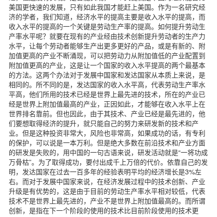
美国更快速的发展，只有如此我国才能赶上美国。作为一名研究经
济的学者，我们知道，经济水平的提高主要是收入水平的提高，而
收入水平的提高的一个关键是劳动生产率的提高。如何提升劳动生
产率水平呢？就要在现有的产业经由技术创新提升劳动者的生产力
水平，让每个劳动者能够生产出更多更好的产品，或是有新的、附
加值更高的产业不断涌现，可以把劳动力从附加值低的产业配置到
附加值更高的产业，这是让一个国家的收入水平提高的两个最基本
的方法。这两个办法对于发展中国家和发达国家从本质上来说，是
相同的。所不同的是，发达国家的收入水平高，代表劳动生产率水
平高，他们所用的技术已经是世界上最先进的技术，所在的产业已
经是世界上附加值最高的产业，正因如此，才能够在收入水平上在
世界排名靠前。但也因此，由于其技术、产业已经是最先进的，他
们要想取得经济的提升，就只能自己的努力来研发新的技术和产
业。但是这种投资非常大，风险也非常高，如果成功的话，有专利
的保护，可以说是一本万利。但是绝大多数在前沿技术和产业方面
的研发是失败的，用中国的一句古语来说，研发活动就是“一将功成
万骨枯”。为了取得成功，要付出成千上万倍的代价。依靠自己的发
明，发达国家在过去一百多年的经验表明平均的经济增长是3%左
右。而对于发展中国家来说，在经济发展过程中的技术创新、产业
升级是有优势的，这是由于目前的劳动生产率水平相对较低，代表
技术不是世界上最先进的，产业不是世界上附加值最高的。而所谓
创新，是指在下一个阶段的使用的技术比目前阶段使用的技术更