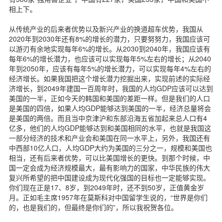
相上下。
从传统产业的后来者优势以及新兴产业的换道超车优势，我国从
2020年到2030年还有8%的增长的潜力，只要努努力，我国应该可
以游刃有余地实现每年6%的增长。从2030到2040年，我国应该有
每年6%的增长潜力，也应该可以实现每年5%左右的增长；从2040
年到2050年，应该有每年5%的增长潜力，可以实现每年4%左右的
经济增长。如果我国把这个增长潜力挖掘出来，实现前述的实际经
济增长，到2049年建国一百周年时，我国的人均GDP应该可以达到
美国的一半，正如今天的韩国和美国的差距一样。但是我们的人口
是美国的四倍，如果人均GDP能够达到美国的一半，经济总量将会
是美国的两倍。而且当中京津沪和东部沿海五省加起来总人口有4
亿多，他们的人均GDP能够达到和美国相同的水平，也就是我国这
一部分经济的技术和产业会和美国在同一水平上，另外，我国还有
中西部10亿人口，人均GDP大约为美国的三分之一，规模和美国也
相当，还有后来者优势，可以比美国增长的更快。到那个时候，中
国一定会成为经济规模最大，最有影响力的国家，中华民族的伟大
复兴所希望的把中国建设成为现代化强国的目标也一定能够实现。
你们现在正是17、8岁，到2049年时，还不到50岁，正值黄金岁
月。正如毛主席1957年在莫斯科对中国留学生说的，“世界是你们
的，也是我们的，但最终是你们的”，所以我祝贺各位。