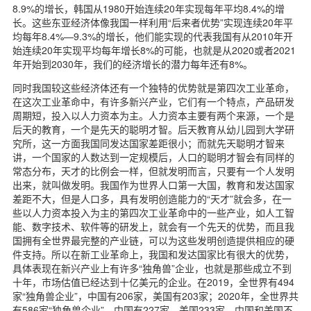
8.9%的增长，韩国从1980开始连续20年实现每年平均8.4%的增
长。这些东亚经济体像我国一样利用“后来者优势”实现连续20年平
均每年8.4%—9.3%的增长，他们能实现的代表我国有从2010年开
始连续20年实现平均每年增长8%的可能，也就是从2020或者2021
年开始到2030年，我们的经济增长的潜力每年还有8%。
同时我国较这些经济体还有一个独特的优势就是第四次工业革命，
在这次工业革命中，有许多新兴产业，它们有一个特点，产品研发
周期短，投入以人力资本为主。人力资本主要有两个来源，一个是
后天的教育，一个是先天的聪明才智。后天教育从幼儿园到大学研
究所，这一方面我国同发达国家差距很小；而就先天聪明才智来
讲，一个国家的人数达到一定规模后，人口的聪明才智会有同样的
常态分布，天才的比例会一样，但就发明而言，只要有一个人发明
出来，就叫做发明。我国作为世界人口第一大国，教育和发达国家
差距不大，但是人口多，具有发明创造能力的“天才”就会多，在一
些以人力资本投入为主的第四次工业革命中的一些产业，如人工智
能、数字技术、软件等的研发上，就会有一个先天的优势，而且我
国拥有全世界最完整的产业链，可以为这些发明创造提供相应的硬
件支持。所以在新工业革命上，我国和发达国家比有很大的优势，
具体表现在新兴产业上有许多“独角兽”企业，也就是那些成立不到
十年，市场估值已经达到十亿美元的企业。在2019，全世界有494
家“独角兽企业”，中国有206家，美国有203家；2020年，全世界共
有586家“独角兽企业”，中国有227家，美国233家，中国和美国不