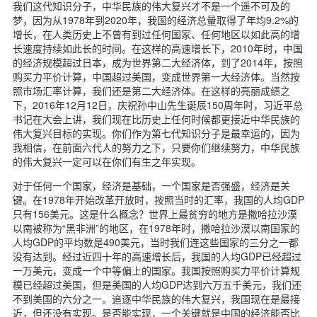
我们这代知识分子，中华民族的伟大复兴才不是一个遥不可及的
梦，因为从1978年到2020年，我国的经济总量取得了年均9.2%的
增长，在人类历史上不曾有到过任何国家、任何地区以如此高的增
长速度持续如此长的时间。在这样的高速增长下，2010年时，中国
的经济规模超过日本，成为世界第二大经济体，到了2014年，按照
购买力平价计算，中国超过美国，变成世界第一大经济体。当然按
照市场汇率计算，我们还是第二大经济体。在这样的亮丽成绩之
下，2016年12月12日，庆祝孙中山先生诞辰150周年时，习近平总
书记在大会上讲，我们现在比历史上任何时候都更接近中华民族的
伟大复兴目标的实现。你们作为第七代知识分子是最幸运的，因为
我相信，在前面六代人的努力之下，只要你们继续努力，中华民族
的伟大复兴一定可以在你们有生之年实现。
对于任何一个国家，经济是基础，一个国家是否强盛，经济是关
键。在1978年开始改革开放时，按照当时的汇率，我国的人均GDP
只有156美元。这是什么概念？世界上最贫穷的地方是撒哈拉沙漠
以南被称为“黑非洲”的地区，在1978年时，撒哈拉沙漠以南国家的
人均GDP的平均数是490美元，当时我们连这些国家的三分之一都
没有达到。经过近四十年的高速增长后，我国的人均GDP已经超过
一万美元，变成一个中等偏上的国家。我国按照购买力平价计算规
模已经超过美国，但是美国的人均GDP达到六万五千美元，我们还
不到美国的六分之一。追逐中华民族的伟大复兴，我国现在是最接
近，但还没有实现。是否能实现，一个关键就是中国的经济能否比