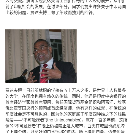
入的交流。演讲围绕贾达夫博士曲折传奇的个人经历展开，从中折
d
射了印度社会的发展。在讨论部分，同学们提出许多关于中印两国
比较的问题，贾达夫博士做了细致而独到的回答。
贾达夫博士目前所就职的学校有五十万人之多，是世界上人数最多
的大学，在印度也拥有悠久的传统。同时，他还是印度中央银行的
首席经济学家兼首席顾问，曾任国际货币基金组织和阿富汗、埃塞
俄比亚等国央行的顾问或首席经济师。他有这样的成就，在传统的
印度社会是不可想象的，因为他的家庭属于印度四种姓之下的贱民
阶层——“不可触摸者”(the Untouchables)。就在一百多年前，这所
谓的“不可触摸者”在晚上仍被禁止进入城市，白天在城里也必须脖
子上挂个碗，以防吐的口水“污染”道路，腰上挂把扫帚，边走边清