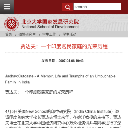
T
o
g
g
l
e
首页
硕博研究生
学生工作
学生活动
t
s
o
贾达夫：一个印度贱民家庭的光荣历程
i
p
d
b
e
a
发布日期：2007-04-06 19:43
n
r
a
v
Jadhav:Outcaste - A Memoir, Life and Triumphs of an Untouchable
b
Family In India
a
c
贾达夫：一个印度贱民家庭的光荣历程
k
g
r
4月5日美国New School的印中研究院（India China Institute）邀
o
请印度普纳大学校长贾达夫博士来华，在姚洋教授的主持下，贾达
u
夫博士在北京大学中国经济研究中心万众楼演讲并与同学进行了深
n