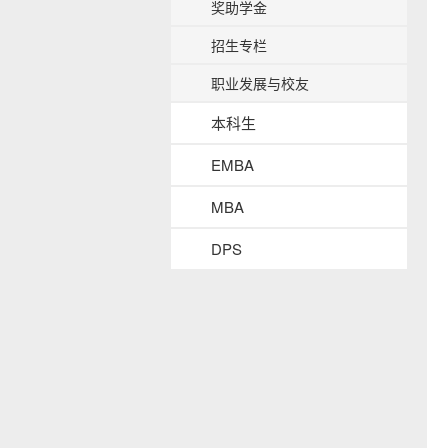
奖助学金
b
a
招生专栏
c
k
职业发展与校友
g
r
本科生
o
u
EMBA
n
d
MBA
DPS
s
i
d
e
n
a
v
b