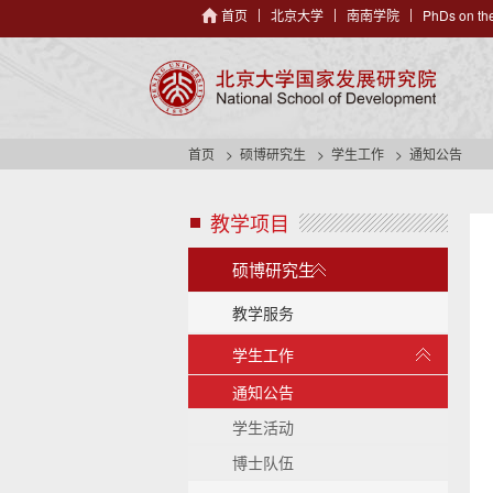
首页
北京大学
南南学院
PhDs on the
首页
硕博研究生
学生工作
通知公告
教学项目
s
i
展
d
硕博研究生
开
e
/
n
教学服务
a
收
展
学生工作
v
起
开
h
/
通知公告
e
收
a
学生活动
起
d
博士队伍
e
r