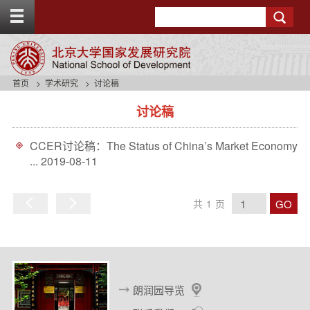
T
o
g
g
l
e
首页
学术研究
讨论稿
t
s
o
讨论稿
i
p
d
b
e
a
CCER讨论稿：The Status of China’s Market Economy
n
r
...
2019-08-11
a
v
b
GO
共
1
页
a
上
下
c
一
一
k
页
页
g
r
o
朗润园导览
u
n