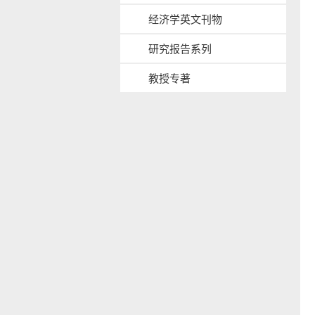
b
经济学英文刊物
a
c
研究报告系列
k
g
教授专著
r
o
u
s
n
i
d
d
e
n
a
v
b
a
c
k
g
r
o
u