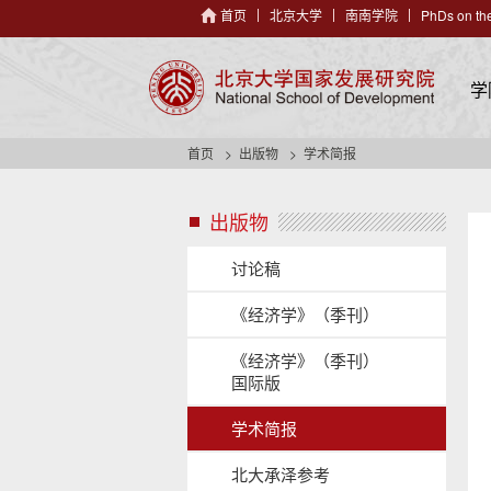
首页
北京大学
南南学院
PhDs on the
学
首页
出版物
学术简报
出版物
s
i
d
讨论稿
e
n
《经济学》（季刊）
a
v
《经济学》（季刊）
h
国际版
e
a
学术简报
d
e
北大承泽参考
r