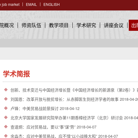
 job market
EMAIL
ENGLISH
院概况
师资队伍
教学项目
学术研究
讲座会议
出
学术简报
创新、技术变迁与中国经济增长暨《中国经济增长的新源泉（第2卷）
刘国恩：改革开放与脱贫增长：从赤脚医生到经济学者的故事
2018-04-2
卢锋：中美贸易战前景探讨
2018-04-12
北京大学国家发展研究院举办第11期香樟经济学（北京）研讨会
2018-04
查道炯：应对贸易战，要以“事”谋“势”
2018-04-07
余淼杰：应对中美贸易战，应不惜“以小战换大和”
2018-04-07