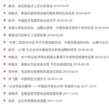
姚洋：站在制高点上应对贸易战
2018-04-07
林毅夫：美国巨额贸易逆差的根本原因在其自身
2018-04-07
姚洋：中国经济发展的政治经济学
2018-03-23
发展与转型的目标、战略与绩效：中国改革开放四十年的反思
2018-03-0
美国当代民粹主义及其前景
2018-02-28
“中美二轨经济对话”中方代表团报告会：中美贸易战的风险、后果与应
姚洋：以“我”为主应对中美经贸关系和战略的转变
2018-02-09
林毅夫：2010年后经济增长趋缓主要源于外部性和周期性因素
2018-02-
林毅夫：美国对华征收高关税 不符合美国利益
2018-02-05
郑世林：项目制向普惠制的渐进式转型
2018-02-01
钟飞腾：中国特色大国外交
2018-01-25
“从贫穷走向繁荣——中国经济增长40年”专题研讨会
2017-12-01
吴晓求：金融监管须重视金融发展规律
2017-12-01
徐高：去杠杆政策有待调整
2017-12-01