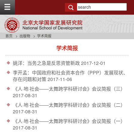
T
o
g
g
l
e
首页
出版物
学术简报
t
s
o
学术简报
i
p
d
b
e
a
姚洋：当务之急是反思资管新政
2017-12-01
n
r
a
李开孟：中国政府和社会资本合作（PPP）发展现状、
v
存在问题和对策
2017-11-06
b
《人·地·社会——太舞跨学科研讨会》会议简报（三）
a
2017-08-31
c
k
《人·地·社会——太舞跨学科研讨会》会议简报（二）
g
2017-08-31
r
o
《人·地·社会——太舞跨学科研讨会》会议简报（一）
u
2017-08-31
n