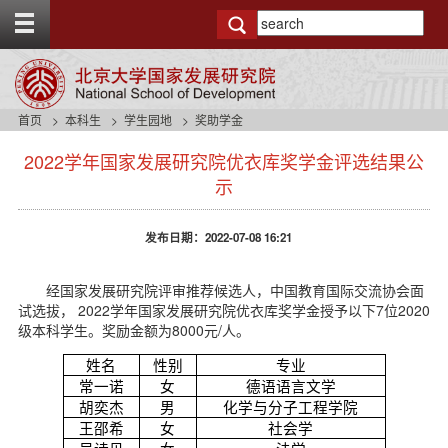
T
o
g
g
l
e
首页
本科生
学生园地
奖助学金
t
s
o
2022学年国家发展研究院优衣库奖学金评选结果公
i
p
d
示
b
e
a
n
r
发布日期：2022-07-08 16:21
a
v
b
经国家发展研究院评审推荐候选人，中国教育国际交流协会面
a
试选拔， 2022学年国家发展研究院优衣库奖学金授予以下7位2020
c
级本科学生。奖励金额为8000元/人。
k
g
姓名
性别
专业
r
常一诺
女
德语语言文学
o
胡奕杰
男
化学与分子工程学院
u
王邵希
女
社会学
n