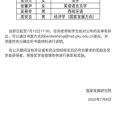
吴诗贝
女
法学
d
张馨尹
女
英语语言文学
吴易非
男
西班牙语
周安吉
男
经济学（国家发展方向）
自即日起至7月12日17:00，任何老师和学生如对公布的名单有异
议，可以通过书面方式向benkesheng@nsd.pku.edu.cn提出，并
须提供充分确实的书面材料进行说明。
在公示期间没有异议或有异议但经核实后仍符合要求的奖励及奖
学金获得者，将按奖学金管理条例进行表彰和奖励。
国家发展研究院
2022年7月8日