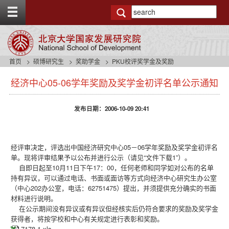
T
o
g
g
l
e
首页
硕博研究生
奖助学金
PKU校评奖学金及奖励
t
s
o
经济中心05-06学年奖励及奖学金初评名单公示通知
i
p
d
b
e
a
发布日期：2006-10-09 20:41
n
r
a
v
b
经评审决定，评选出中国经济研究中心05－06学年奖励及奖学金初评名
a
单。现将评审结果予以公布并进行公示（请见“文件下载1”）。
c
自即日起至10月11日下午17：00，任何老师和同学如对公布的名单
k
持有异议，可以通过电话、书面或面访等方式向经济中心研究生办公室
g
（中心202办公室，电话：62751475）提出，并须提供充分确实的书面
r
材料进行说明。
o
在公示期间没有异议或有异议但经核实后仍符合要求的奖励及奖学金
u
获得者，将按学校和中心有关规定进行表彰和奖励。
n
7178-1.xls