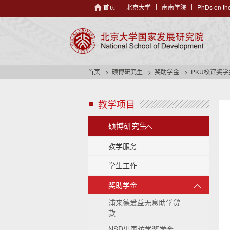
首页
北京大学
南南学院
PhDs on the
首页
硕博研究生
奖助学金
PKU校评奖
教学项目
s
i
展
d
硕博研究生
开
e
/
n
教学服务
a
收
学生工作
v
起
h
展
奖助学金
e
开
a
/
浦来德爱益无息助学贷
d
收
款
e
起
r
NSD出国访学奖学金