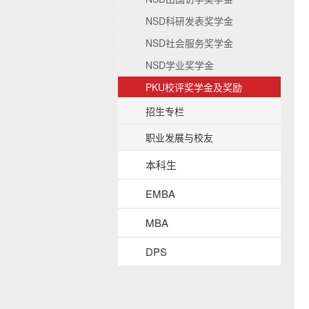
b
NSD科研发表奖学金
a
c
NSD社会服务奖学金
k
NSD学业奖学金
g
r
PKU校评奖学金及奖励
o
u
招生专栏
n
d
职业发展与校友
本科生
EMBA
MBA
DPS
s
i