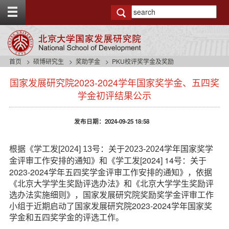
T
o
g
g
l
e
首页
硕博研究生
奖助学金
PKU校评奖学金及奖励
t
s
o
国家发展研究院2023-2024学年国家奖学金、五四奖
i
p
d
学金初评结果公示
b
e
a
n
r
发布日期：2024-09-25 18:58
a
v
b
根据《学工发
[2024] 13号：关于2023-2024学年国家奖学
a
[2024] 14号：关于
金评审工作安排的通知》和《学工发
c
2023-2024学年五四奖学金评审工作安排的通知》，依据
k
《北京大学学生奖励评选办法》和《北京大学学生奖励评
g
选办法实施细则》，国家发展研究院奖励奖学金评审工作
r
o
小组于近期启动了国家发展研究院2023-2024学年国家奖
u
学金和五四奖学金的评选工作。
n