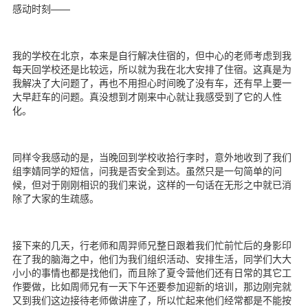
感动时刻——
d
我的学校在北京，本来是自行解决住宿的，但中心的老师考虑到我
每天回学校还是比较远，所以就为我在北大安排了住宿。这真是为
我解决了大问题了，再也不用担心时间晚了没有车，还有早上要一
大早赶车的问题。真没想到才刚来中心就让我感受到了它的人性
化。
同样令我感动的是，当晚回到学校收拾行李时，意外地收到了我们
组李婧同学的短信，问我是否安全到达。虽然只是一句简单的问
候，但对于刚刚相识的我们来说，这样的一句话在无形之中就已消
除了大家的生疏感。
接下来的几天，行老师和周羿师兄整日跟着我们忙前忙后的身影印
在了我的脑海之中，他们为我们组织活动、安排生活，同学们大大
小小的事情也都是找他们，而且除了夏令营他们还有日常的其它工
作要做，比如周师兄有一天下午还要参加迎新的培训，那边刚完就
又到我们这边接待老师做讲座了，所以忙起来他们经常都是不能按