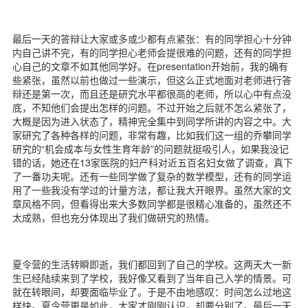
最后一天的答辩让大家或多或少都有点紧张：有的同学担心十分钟
内自己讲不完，有的同学担心老师会提很难的问题，还有的同学担
心自己的文章不如其他同学好。在presentation开始前，我的确有
些紧张，虽然以前也做过一些演示，但这么正式地面对老师进行答
辩还是第一次，而且还是研究水平都很高的老师，所以心中有点没
底，不知他们会提出怎样的问题。不过开始之后就不怎么紧张了，
大概是因为进入状态了，精神完全集中到同学所讲的内容之中。大
家研究了各种各样的问题，非常有趣，比如我们这一组的乔攀同学
研究的“机会成本与女性生育年龄”的问题就挺吸引人，如果我没记
错的话，她还在13家医院的妇产科对近五百名妇女做了调查，真下
了一番功夫呢。还有一些同学做了复杂的数学模型，还有的同学运
用了一些我没有学过的计量方法，都让我大开眼界。虽然大家的文
章风格不同，但看得出来大多数同学都是很精心准备的，虽然还不
太成熟，但也充分体现出了我们做研究的热情。
夏令营的生活转瞬即逝，我们都回到了自己的学校。这两天大一新
生已经陆续来到了学校，我好像又看到了当年自己入学的情景。可
就在转眼间，却要面临毕业了。于是不由地感叹：时间怎么过地这
样快。夏令营更是如此，大家才刚刚认识，却要分别了。最后一天