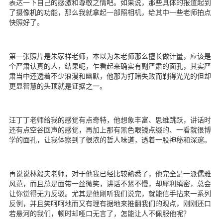
表达一下自己的感激和尊敬之情吧。如果说，那些具体的报道起到
了摄像机的功能，那么我就拿起一部照相机，给其中一些老师拍点
快照好了。
第一张照片是朱家祥老师，本以为朱老师那么擅长做计量，应该是
个严肃认真的人，结果呢，乍看起来确实有副严肃的面孔，其实严
肃当中还透着不少浪漫和幽默，他那为打赌失败而剃得光光的但却
更显智慧的头顶就是证据之一。
汪丁丁老师给我的感觉有点奇特，他想象丰富、思维跳跃，讲话时
还有点空谷回声的感觉，再加上那有黑色眼镜点缀的、一看就很博
学的面孔，让我体察到了很浓的哲人味道，透着一股神秘和深邃。
再说说林毅夫老师，对于他我已经比较熟悉了，他完全是一派儒雅
风范，而且总是面带一丝微笑，讲话不紧不慢，却犀利缜密，总会
让你觉得无力反驳。尤其是他刚听我们说完，就能信手拈来一系列
反例，并且笑呵呵地而又有理有据地来推翻我们的观点，刚刚还口
若悬河的我们，顿时却哑口无言了，怎能让人不佩服他呢？