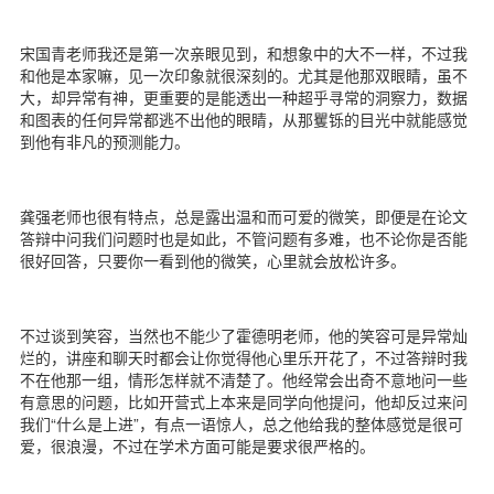
宋国青老师我还是第一次亲眼见到，和想象中的大不一样，不过我
和他是本家嘛，见一次印象就很深刻的。尤其是他那双眼睛，虽不
大，却异常有神，更重要的是能透出一种超乎寻常的洞察力，数据
和图表的任何异常都逃不出他的眼睛，从那矍铄的目光中就能感觉
到他有非凡的预测能力。
龚强老师也很有特点，总是露出温和而可爱的微笑，即便是在论文
答辩中问我们问题时也是如此，不管问题有多难，也不论你是否能
很好回答，只要你一看到他的微笑，心里就会放松许多。
不过谈到笑容，当然也不能少了霍德明老师，他的笑容可是异常灿
烂的，讲座和聊天时都会让你觉得他心里乐开花了，不过答辩时我
不在他那一组，情形怎样就不清楚了。他经常会出奇不意地问一些
有意思的问题，比如开营式上本来是同学向他提问，他却反过来问
我们“什么是上进”，有点一语惊人，总之他给我的整体感觉是很可
爱，很浪漫，不过在学术方面可能是要求很严格的。