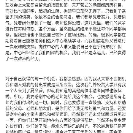
联欢会上大家签名留念的场面和第一天开营式的场面都历历在目，
而对比也很鲜明，起初的生疏、拘禁早已荡然无存了，只看到了亲
密无间的谈笑，依依不舍的合影签名。我们都是凭着实力、凭着运
气、凭着缘分走到了一起，老师说得没错，这几天里，我们的竞争
进行在每时每刻、各个方面，虽然最后的结果不能让每个同学都满
意，但我想谁也不能说自己输掉了这场比赛。的确，很多同学都在
期待着自己能被老师们选入中心继续学习，而我相信老师又要进行
一次艰难的抉择。向往中心的人谁又能说自己不在乎结果呢？但
是，中心已经给了我们相聚的机会，我们已经是幸运儿，已经赢得
了一次难忘的经历。
对于自己获得的每一个机会，我都会感恩。因为我从来都不会把机
会和别人对我的付出看成是理所应当。这次我们外经贸大学只有我
一个人来到了夏令营，但就我知道的其他两位申请者同样也很优
秀。所以，我要感谢中心的老师能给我这个机会，也要感谢所有老
师为我们付出的这一切。同时，我也要感谢一直鼓励、支持和帮助
我的父母、老师和朋友们，是你们给了我无限的勇气和力量。还要
感谢中心的李俊杰师兄和郑斐师姐，虽然我们还未曾谋面或只见过
一面，但你们却尽可能地在各方面给我提供帮助。当然还有夏令营
的伙伴们，你们给了我一段难忘而快乐的时光。不论最后我们是否
能够如愿以偿，我只想说：机会对于真正优秀的人而言，不会没