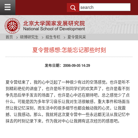
T
o
g
g
l
e
首页
硕博研究生
招生专栏
夏令营风采
t
s
o
夏令营感想:怎能忘记那些时刻
i
p
d
b
e
a
发布日期：2006-09-05 14:29
n
r
a
v
夏令营结束了，我的心中泛起了一种很少有过的空荡感觉。也许是听不
b
到精彩绝伦的讲座了，也许是听不到同学们的欢笑声了，也许是看不到
a
争先恐后举手发言的场面了，也许是心中还在期待吧，总之感觉少了点
c
什么。可能是因为多年学习音乐让我对生活很敏感，重大事件和场面当
k
然让我记忆深刻，而生活中的很多细节也都会触动我的心灵，让我震
g
撼、让我感动。那么，我就将这次夏令营中一些永远都无法从我记忆中
r
抹去的时刻记录下来，作为我对中心让我拥有这次经历的感恩吧。
o
u
n