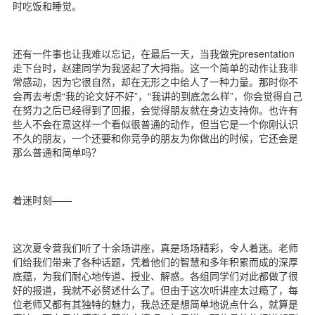
时吃饭和睡觉。
还有一件事也让我难以忘记，在最后一天，当我做完presentation
走下台时，赵建同学为我竖起了大拇指。这一个简单的动作让我非
常感动，因为它很自然，却在无形之中给人了一种力量。那时你不
会再去考虑“我的论文好不好”，“我讲的到底怎么样”，你会觉得自己
在努力之后已经得到了回报，会觉得朋友就在身边支持你。也许有
些人不会在意这样一个看似很普通的动作，但当它是一个你刚认识
不久的朋友，一个还要和你竞争的朋友为你做出的时候，它还会是
那么普通和简单吗？
着迷时刻——
这次夏令营我们听了十余场讲座，真是场场精彩，令人着迷。老师
们给我们带来了各种话题，凭着他们的智慧和多年积累而成的深厚
底蕴，为我们耐心地传道、授业、解惑。各组同学们对此都做了很
好的报道，我就不必赘述什么了。但由于这次听讲座太过瘾了，每
位老师又都有其独特的魅力，我总还是想简单地说点什么，就算是