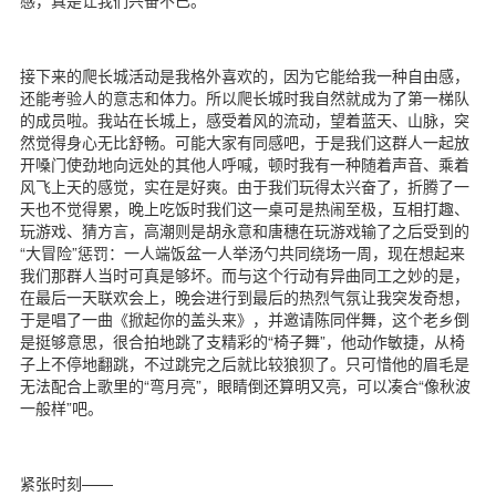
接下来的爬长城活动是我格外喜欢的，因为它能给我一种自由感，
还能考验人的意志和体力。所以爬长城时我自然就成为了第一梯队
的成员啦。我站在长城上，感受着风的流动，望着蓝天、山脉，突
然觉得身心无比舒畅。可能大家有同感吧，于是我们这群人一起放
开嗓门使劲地向远处的其他人呼喊，顿时我有一种随着声音、乘着
风飞上天的感觉，实在是好爽。由于我们玩得太兴奋了，折腾了一
天也不觉得累，晚上吃饭时我们这一桌可是热闹至极，互相打趣、
玩游戏、猜方言，高潮则是胡永意和唐穗在玩游戏输了之后受到的
“大冒险”惩罚：一人端饭盆一人举汤勺共同绕场一周，现在想起来
我们那群人当时可真是够坏。而与这个行动有异曲同工之妙的是，
在最后一天联欢会上，晚会进行到最后的热烈气氛让我突发奇想，
于是唱了一曲《掀起你的盖头来》，并邀请陈同伴舞，这个老乡倒
是挺够意思，很合拍地跳了支精彩的“椅子舞”，他动作敏捷，从椅
子上不停地翻跳，不过跳完之后就比较狼狈了。只可惜他的眉毛是
无法配合上歌里的“弯月亮”，眼睛倒还算明又亮，可以凑合“像秋波
一般样”吧。
紧张时刻——