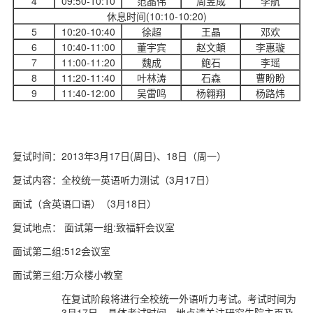
4
09:50-10:10
范晶伟
周昱成
李航
d
休息时间(10:10-10:20)
5
10:20-10:40
徐超
王晶
邓欢
6
10:40-11:00
董宇宾
赵文頔
李惠璇
7
11:00-11:20
魏成
鲍石
李瑶
8
11:20-11:40
叶林涛
石森
曹盼盼
9
11:40-12:00
吴雷鸣
杨翱翔
杨路炜
复试时间：2013年3月17日(周日)、18日（周一）
复试内容：全校统一英语听力测试（3月17日）
面试（含英语口语）（3月18日）
复试地点： 面试第一组:致福轩会议室
面试第二组:512会议室
面试第三组:万众楼小教室
在复试阶段将进行全校统一外语听力考试。考试时间为
3月17日。具体考试时间、地点请关注研究生院主页及