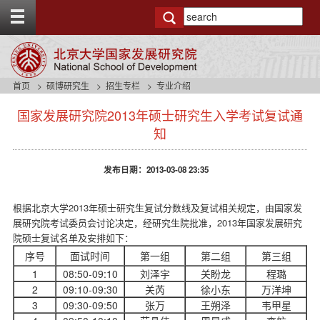
T
o
g
g
l
e
首页
硕博研究生
招生专栏
专业介绍
t
s
o
国家发展研究院2013年硕士研究生入学考试复试通
i
p
d
知
b
e
a
n
r
发布日期：2013-03-08 23:35
a
v
b
根据北京大学2013年硕士研究生复试分数线及复试相关规定，由国家发
a
展研究院考试委员会讨论决定，经研究生院批准，2013年国家发展研究
c
院硕士复试名单及安排如下：
k
序号
面试时间
第一组
第二组
第三组
g
r
1
08:50-09:10
刘泽宇
关盼龙
程璐
o
2
09:10-09:30
关芮
徐小东
万洋坤
u
3
09:30-09:50
张万
王朔泽
韦甲星
n