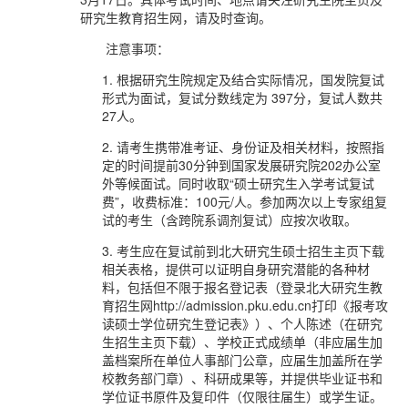
研究生教育招生网，请及时查询。
注意事项：
1. 根据研究生院规定及结合实际情况，国发院复试
形式为面试，复试分数线定为 397分，复试人数共
27人。
2. 请考生携带准考证、身份证及相关材料，按照指
定的时间提前30分钟到国家发展研究院202办公室
外等候面试。同时收取“硕士研究生入学考试复试
费”，收费标准：100元/人。参加两次以上专家组复
试的考生（含跨院系调剂复试）应按次收取。
3. 考生应在复试前到北大研究生硕士招生主页下载
相关表格，提供可以证明自身研究潜能的各种材
料，包括但不限于报名登记表（登录北大研究生教
育招生网http://admission.pku.edu.cn打印《报考攻
读硕士学位研究生登记表》）、个人陈述（在研究
生招生主页下载）、学校正式成绩单（非应届生加
盖档案所在单位人事部门公章，应届生加盖所在学
校教务部门章）、科研成果等，并提供毕业证书和
学位证书原件及复印件（仅限往届生）或学生证。