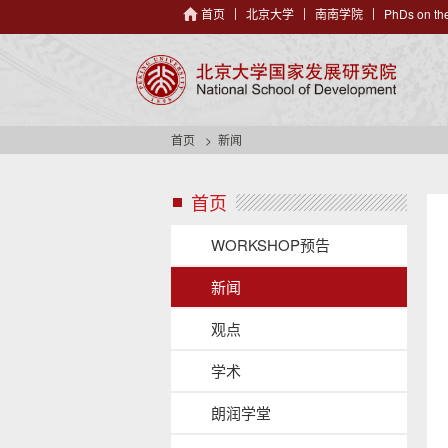
首页
北京大学
南南学院
PhDs on the
首页
新闻
首页
s
i
d
WORKSHOP预告
e
n
新闻
a
v
观点
h
e
学术
a
d
朗润学堂
e
r