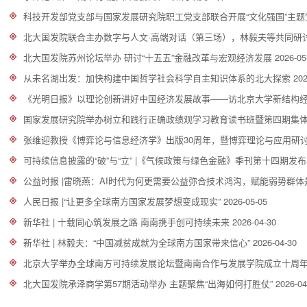
科技开发部党支部与国家发展研究院职工党支部联合开展“文化强国”主题
北大国发院联合主办数字与人文·高端对话（第三场），林毅夫等共同研
北大国发院苏州论坛举办 研讨“十五五”金融改革与宏观经济发展
2026-05
从未名湖出发：加快构建中国哲学社会科学自主知识体系的北大探索
202
《光明日报》以理论创新讲好中国经济发展故事——访北京大学新结构
国家发展研究院举办树立和践行正确政绩观学习教育读书班暨第四期集
张维迎教授《博弈论与信息经济学》出版30周年，暨博弈理论与应用研
可持续信息披露的“破”与“立” |《气候政策与绿色金融》季刊第十四期发布
公益时报 |雷晓燕：AI时代为何更需要公益弥合技术鸿沟，赋能弱势群体
人民日报 |“让更多全球南方国家发展梦想变成现实”
2026-05-05
新华社 | 十载同心筑发展之路 南南携手创可持续未来
2026-04-30
新华社 | 林毅夫：“中国减贫成就为全球南方国家带来信心”
2026-04-30
北京大学举办全球南方可持续发展论坛暨南南合作与发展学院成立十周
北大国发院承泽商学第57期活动举办 主题聚焦“出海如何打胜仗”
2026-04