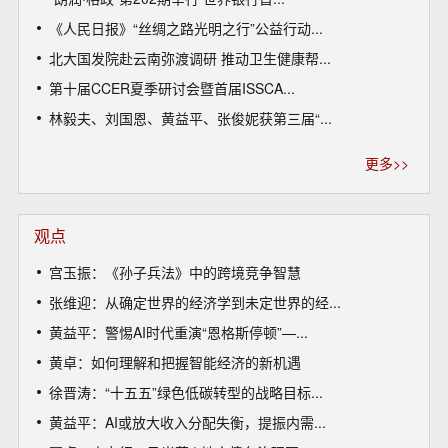
《人民日报》“丝绸之路光明之行”公益行动...
北大国发院赴云南弥渡调研 推动卫生健康帮...
第十届CCER夏季研讨会暨首届ISSCA...
林毅夫、刘国恩、黄益平、张俊妮获第三届“...
更多>>
观点
宫玉振：《孙子兵法》中的跨境竞争智慧
张维迎：从确定世界的经济学到未定世界的经...
黄益平：警惕AI时代重演“恩格斯停顿”—...
黄卓：如何理解和把握智能经济的新机遇
徐晋涛：“十五五”绿色低碳转型的战略目标...
黄益平：AI或放大收入分配失衡，提振内需...