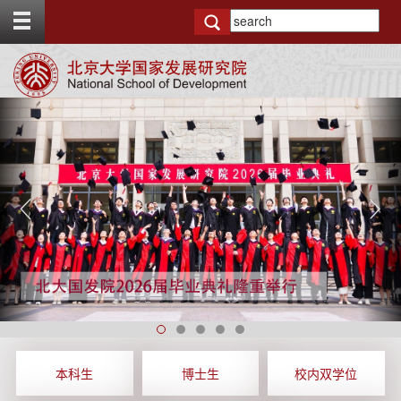
T
o
g
g
l
e
P
N
t
r
e
o
e
x
p
v
t
b
i
a
o
r
u
s
第十届CCER夏季研讨会暨首届ISSCAD全球南方发展学术会议成功举办"
北大国发院联合主办数字与人文·高端对话（第三场），林毅夫等共同研讨数智跃迁与经济转型
MBA招生简章
北大国发院与南南学院师生参加第三十三届体育文化节暨春季学校运动会
毕业典礼
本科生
博士生
校内双学位