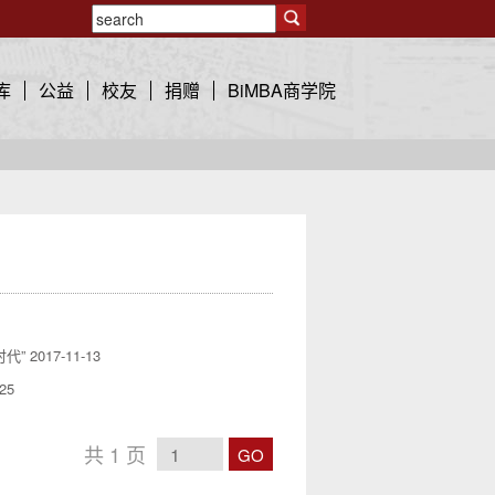
库
公益
校友
捐赠
BiMBA商学院
代”
2017-11-13
-25
共
1
页
GO