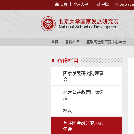
首页
北京大学
南南学院
PhDs on the
首页
备份栏目
互联网金融研究中心年会
备份栏目
s
i
d
国家发展研究院理事
e
会
n
a
北大公共政策国际论
v
坛
h
e
校友
a
d
互联网金融研究中心
e
年会
r