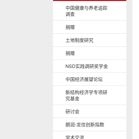
b
中国健康与养老追踪
a
调查
c
k
捐赠
g
r
土地制度研究
o
u
捐赠
n
d
NSD实践调研奖学金
中国经济展望论坛
新结构经济学专项研
究基金
研讨会
朗润-龙信创新指数
学术交流