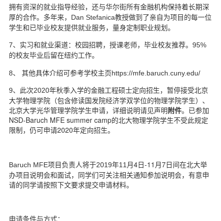
拥有资深的就业指导经验，还与华尔街所有金融机构保持着长期深
教授做到了亲自为项目的每一位
厚的合作。多年来，Dan Stefanica
学生和已毕业校友提供就业服务，量身定制职业规划。
7
、实习和就业渠道：校园招聘，授课老师，毕业校友推荐。95%
的校友毕业后留在纽约工作。
8
、 其他具体介绍可参考学校主页
https://mfe.baruch.cuny.edu/
年秋季入学的金融工程硕士定向招生，暂停接受北京
9
、
此次2020
大学物理学院（包含修读国发院经济学双学位的物理学院学生）、
北京大学光华管理学院学生申请，详细说明请见
声明
附件
。已参加
NSD-Baruch MFE summer camp的北大物理学院学生不受此规定
限制，仍可申请2020年定向招生。
月4
日-11月7日间在北大举
Baruch MFE
项目负责人将于2019
年11
办项目说明会和面试，同学们可关注相关通知参加说明会，有意申
请的同学请按照下文要求提交申请材料。
申请条件与方式：