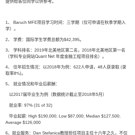
提供给各位同学以供参考。
d
1
、 Baruch MFE
项目学习时间：三学期（仅可申请在秋季学期入
学）。
2
、 学费：国际学生学费总额为$42,395
。
年北美地区第一名
3
、 学科排名：2019
年北美地区第二名，2018
（学科专业网站Quant Net
年度金融工程项目排名）。
人申请，48
人获录取 (录
4
、 往年招生情况：以2018
年为例：622
取率8%)。
5
、 就业情况和毕业后薪酬：
年5
月）
以2017
届毕业生为例（数据统计截止至2018
就业率: 97% (31 of 32)
毕业起薪: High $190,000; Low $87,000; Median $127,500;
Average $126,000
6
、就业服务：Dan Stefanica
教授担任项目主任十六年之久，不仅