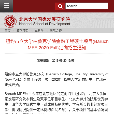
T
o
g
g
l
e
首页
教学项目
本科生
国际合作
t
s
o
纽约市立大学柏鲁克学院金融工程硕士项目(Baruch
i
p
d
MFE 2020 Fall)定向招生通知
b
e
a
n
r
发布日期：2019-09-20 12:57
a
v
b
纽约市立大学柏鲁克分校（Baruch College, The City University of
a
年秋季入学定向招生工作现在
New York
）金融工程硕士项目2020
c
正式开始。
k
g
Baruch MFE
项目今年在北京地区的定向招生范围为：北京大学国
r
家发展研究院本科生及双学位项目学生、北京大学其他院系优秀学
o
生、清华大学优秀学生（对成绩特别优秀、学有所长的非经双项目
u
学生将视情况提供一定比例的面试名额），关于项目的基本情况现
n