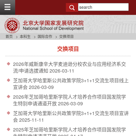
T
o
g
g
l
e
首页
本科生
国际合作
交换项目
t
s
o
交换项目
i
p
d
b
e
a
2026年威斯康辛大学麦迪逊分校农业与应用经济系交
n
r
流/申请选拔通知
2026-03-11
a
v
芝加哥大学哈里斯公共政策学院3+1+1交流生项目线上
b
宣讲会
2026-03-09
a
2026年芝加哥哈里斯学院人才培养合作项目国发院学
c
生特别申请通道开放
2026-03-09
k
g
芝加哥大学哈里斯公共政策学院3+1+1交流生项目宣讲
r
会
2025-11-11
o
u
2025年芝加哥哈里斯学院人才培养合作项目国发院学
n