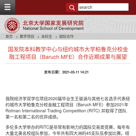
T
o
g
g
l
e
首页
教学项目
本科生
国际合作
t
s
o
国发院本科教学中心与纽约城市大学柏鲁克分校金
i
p
d
融工程项目（Baruch MFE）合作近期成果与展望
b
e
a
n
r
发布日期：2021-03-11 14:21
a
v
b
a
c
我院经济学双学位项目2020届毕业生王骏涵与其他七名选手代表纽
k
约城市大学柏鲁克分校金融工程项目（Baruch MFE）参加2021年
g
Rotman International Trading Competition (RITC) 并取得了团队
r
第一名和第二名的优异成绩。
o
多伦多大学举办的RITC是非常有影响力的国际交易类竞赛，每年有
u
大量北美名校组队参加，今年共有四大洲的45支队伍参加比赛。纽
n