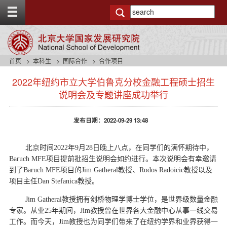
T
o
g
g
l
e
首页
本科生
国际合作
合作项目
t
s
o
2022年纽约市立大学伯鲁克分校金融工程硕士招生
i
p
d
说明会及专题讲座成功举行
b
e
a
n
r
发布日期：2022-09-29 13:48
a
v
b
北京时间2022年9月28日晚上八点，在同学们的满怀期待中，
a
Baruch MFE项目提前批招生说明会如约进行。本次说明会有幸邀请
c
到了Baruch MFE项目的Jim Gatheral教授、Rodos Radoicic教授以及
k
项目主任Dan Stefanica教授。
g
r
Jim Gatheral教授拥有剑桥物理学博士学位，是世界级数量金融
o
专家。从业25年期间，Jim教授曾在世界各大金融中心从事一线交易
u
工作。而今天，Jim教授也为同学们带来了在纽约学界和业界获得一
n