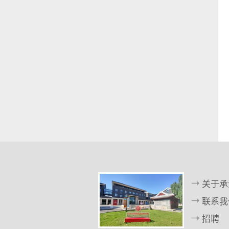
a
c
k
g
r
o
u
n
d
关于承
联系我
招聘