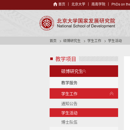
首页
北京大学
南南学院
PhDs on the
首页
硕博研究生
学生工作
学生活动
教学项目
s
i
展
d
硕博研究生
开
e
/
n
教学服务
a
收
展
学生工作
v
起
开
h
/
通知公告
e
收
a
学生活动
起
d
博士队伍
e
r