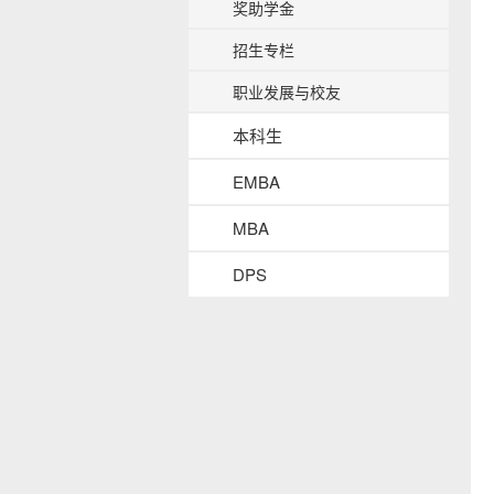
奖助学金
b
a
招生专栏
c
k
职业发展与校友
g
r
本科生
o
u
EMBA
n
d
MBA
DPS
s
i
d
e
n
a
v
b