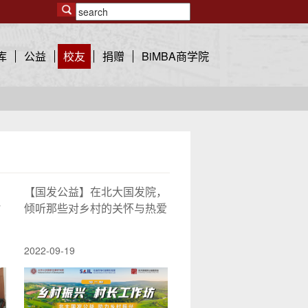
库
公益
校友
捐赠
BiMBA商学院
【国发公益】在北大国发院，
村
倾听那些对乡村的关怀与热爱
2022-09-19