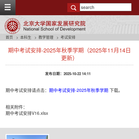
T
o
g
g
l
e
首页
本科生
教学管理
考试安排
t
s
o
期中考试安排-2025年秋季学期（2025年11月14日
i
p
d
更新）
b
e
a
n
r
发布日期：2025-10-22 14:11
a
v
b
期中考试安排请点击：
期中考试安排-2025年秋季学期
下载。
a
c
k
相关附件：
g
期中考试安排V16.xlsx
r
o
u
n