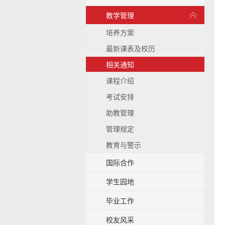
b
展
教学管理
a
开
c
/
培养方案
k
收
g
最新课表及校历
起
r
相关通知
o
u
课程介绍
n
考试安排
d
助教管理
管理规定
教育与警示
国际合作
学生园地
毕业工作
校友风采