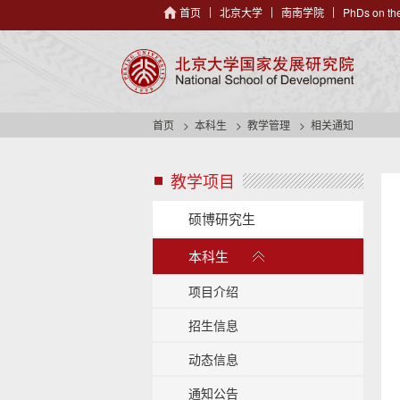
首页
北京大学
南南学院
PhDs on the
首页
本科生
教学管理
相关通知
教学项目
s
i
d
硕博研究生
e
展
n
本科生
开
a
/
v
项目介绍
h
收
e
招生信息
起
a
动态信息
d
e
通知公告
r