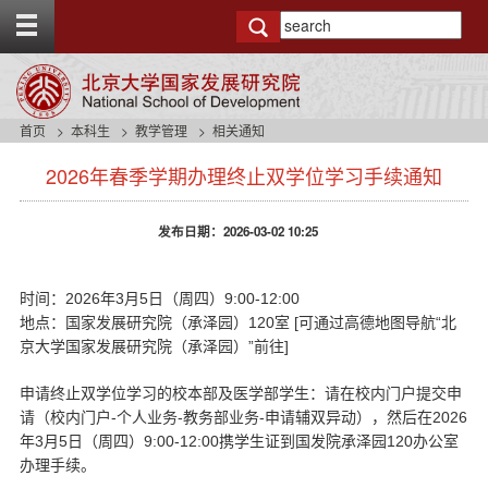
T
o
g
g
l
e
首页
本科生
教学管理
相关通知
t
s
o
2026年春季学期办理终止双学位学习手续通知
i
p
d
b
e
a
发布日期：2026-03-02 10:25
n
r
a
v
2026
3
5
9:00-12:00
时间：
年
月
日（周四）
b
120
[
“
地点：国家发展研究院（承泽园）
室
可通过高德地图导航
北
a
”
]
c
京大学国家发展研究院（承泽园）
前往
k
g
申请终止双学位学习的校本部及医学部学生：请在校内门户提交申
r
-
-
-
2026
请（校内门户
个人业务
教务部业务
申请辅双异动），然后在
o
3
5
9:00-12:00
120
年
月
日（周四）
携学生证到国发院承泽园
办公室
u
办理手续。
n