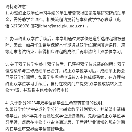
d
请特别注意：
1.
办理终止双学位学习手续的学生若曾获得国家发展研究院的助学
金，需将助学金退回。相关流程请提前与本科教学中心联系（电
:62758978
llchen@nsd.pku.edu.cn
话
邮箱
）。
2.
办理终止双学位手续后，本学期通过双学位通道所选课程将被删
除，因此，如果学生希望保留本学期通过双学位通道所选课程，须
等期末考试结束，获得相应课程的成绩后再申请终止双学位学习。
3.
关于双学位学生终止双学位后，已获得双学位成绩的说明：双学
位成绩单与主修成绩单已合并，终止双学位学习后，成绩单上仍会
显示双学位课程，如果学生希望申请转入主修成绩系统，在办理完
“
终止双学位学习手续后，自行在校内门户提交
双学位成绩转入主
”
修
申请，并联系主修教务老师审核。
4.
2026
关于部分
年双学位预毕业生希望转辅修的说明：
如果双学位学生完成的学分符合辅修教学计划要求，并希望申请辅
修毕业，请本学期不要通过双学位通道选课，先办理终止双学位学
习手续，然后在主修毕业审查通过后，于后续毕业通知的规定时间
内在毕业审查界面申请辅修毕业。