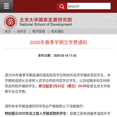
T
o
g
g
l
e
首页
本科生
教学管理
相关通知
t
s
o
2026年春季学期交学费通知
i
p
d
b
e
a
发布日期：2026-03-18 17:42
n
r
a
v
b
请
2026
年春季学期选课的国发院双学位和校外经济学辅修项目学生、本
a
学期有成绩从主修转入双学位的校内双学位学生、以及短期本科生科研
c
项目的校外辅修学生，
即日起至
3
月
22
日（周日）
24:00
登录北京大学收
k
费平台交学费。
g
r
o
请所有本学期选课的同学务必严格按照以下流程操作：
u
特别提示
2025
年及之前入学国发院的学生：
如果之前有因缓考或校外学
n