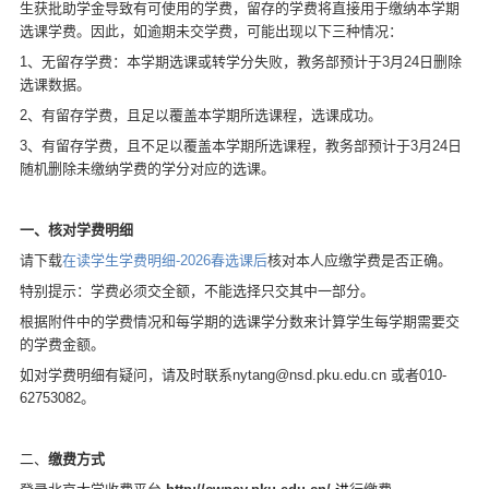
生获批助学金导致有可使用的学费，留存的学费将直接用于缴纳本学期
d
选课学费。因此，如逾期未交学费，可能出现以下三种情况：
1
、无留存学费：本学期选课或转学分失败，教务部预计于
3
月
24
日删除
选课数据。
2
、有留存学费，且足以覆盖本学期所选课程，选课成功。
3
、有留存学费，且不足以覆盖本学期所选课程，教务部预计于
3
月
24
日
随机删除未缴纳学费的学分对应的选课。
一、核对学费明细
请下载
在读学生学费明细-2026春选课后
核对本人应缴学费是否正确。
特别提示：学费必须交全额，不能选择只交其中一部分。
根据附件中的学费情况和每学期的选课学分数来计算学生每学期需要交
的学费金额。
如对学费明细有疑问，请及时联系
nytang@nsd.pku.edu.cn
或者
010-
62753082
。
二、
缴费方式