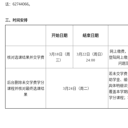
话：
62744066
。
三、时间安排
开始日期
结束日期
网上缴费
3
月18日（周
3
月22日（周日）
核对选课结果并交学费
登陆网上缴
三）
24:00
问题
若未交学费
助学金、缓
后台删除未交学费学分
具体明细详见
课程并核对最终选课结
3
月24日（周二）
覆盖本学期
果
学分课程；