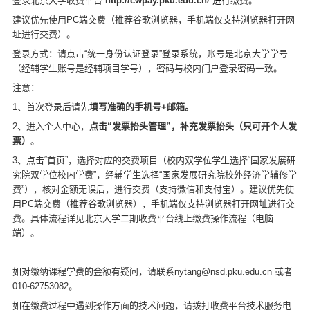
登录北京大学收费平台
http://cwpay.pku.edu.cn/
进
行缴费。
建议优先使用
PC
端交费（推荐谷歌浏览器，手机端仅支持浏览器打开网
址进行交费）。
登录方式：请点击
“
统一身份认证登录
”
登录系统，账号是北京大学学号
（经辅学生账号是经辅项目学号），密码与校内门户登录密码一致。
注意：
1
、首次登录后请先
填写准确的手机号
+
邮箱。
2
、进入个人中心，
点击
“
发票抬头管理
”
，补充发票抬头（只可开个人发
票）
。
3
、点击
“
首页
”
，选择对应的交费项目（校内双学位学生选择
“
国家发展研
究院双学位校内学费
”
，经辅学生选择
“
国家发展研究院校外经济学辅修学
费
”
），核对金额无误后，进行交费（支持微信和支付宝）。建议优先使
用
PC
端交费（推荐谷歌浏览器），手机端仅支持浏览器打开网址进行交
费。具体流程详见
北京大学二期收费平台线上缴费操作流程（电脑
端）
。
如对缴纳课程学费的金额有疑问，请联系
nytang@nsd.pku.edu.cn
或者
010-62753082
。
如在缴费过程中遇到操作方面的技术问题，请拨打收费平台技术服务电