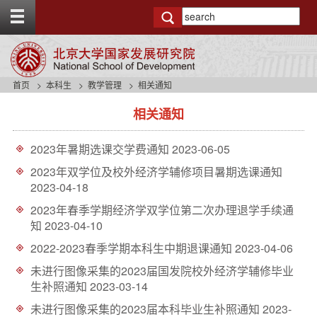
T
o
g
g
l
e
首页
本科生
教学管理
相关通知
t
s
o
相关通知
i
p
d
b
e
a
2023年暑期选课交学费通知
2023-06-05
n
r
a
2023年双学位及校外经济学辅修项目暑期选课通知
v
2023-04-18
b
2023年春季学期经济学双学位第二次办理退学手续通
a
知
2023-04-10
c
k
2022-2023春季学期本科生中期退课通知
2023-04-06
g
r
未进行图像采集的2023届国发院校外经济学辅修毕业
o
生补照通知
2023-03-14
u
未进行图像采集的2023届本科毕业生补照通知
2023-
n