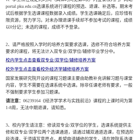
d
portal.pku.edu.cn选课系统进行课程的预选、退课、补选等。期末考
试后根据学生选课课程数据录入成绩。学生选课确定后，应珍惜有
限资源，努力学习。对未办理退课手续却不参加考试的课程，成绩
以0分记；未选的课程，成绩不予登录。
2、请严格按照入学时的培养方案要求选课，选修不符合培养方案
要求的课程，将无法计入双专业/双学位/辅修毕业学分中。
校内学生点击查看双专业/双学位
/
辅修培养方案
校外学生点击查看校外经济学辅修培养方案
国家发展研究院开设的课程习题课主要由助教补充讲解习题与课堂
内容，学生不需要在选课系统中选课。除非任课老师有要求，一般
不强制要求学生参加习题课。
请注意：
06239164《经济学学术与实践前沿》课程的上课时间为第
1-8周，无法中期退课，请知悉。
3、校内学生请注意：修读双专业/双学位的学生，选课系统提供主
修和双专业/双学位两个选课通道，请通过辅双通道选课，在预选阶
段选课，无须填写意愿点。希望申请辅修的学生，请在跨院系选课