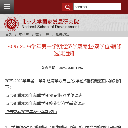
T
o
g
g
l
e
首页
本科生
教学管理
相关通知
t
s
o
2025-2026学年第一学期经济学双专业/双学位/辅修
i
p
d
选课通知
b
e
a
n
r
发布日期：2025-08-01 11:52
a
v
b
2025-2026学年第一学期经济学双专业/双学位/辅修选课安排通知如
a
下：
c
点击查看
2025年
秋
季学期双专业/双学位课表
k
g
点击查看
2025年
秋
季学期校外经济学辅修课表
r
点击查看
2025年
秋
季学期校历
o
u
n
1、学生须在规定的时间（具体时间见第6项）内登录校内门户网站