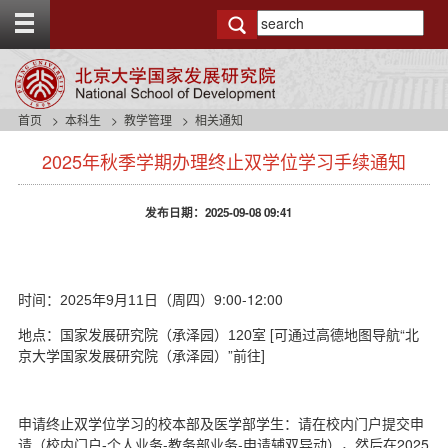
T
o
g
g
l
e
首页
本科生
教学管理
相关通知
t
s
o
2025年秋季学期办理终止双学位学习手续通知
i
p
d
b
e
a
发布日期：2025-09-08 09:41
n
r
a
v
b
（周四）9:00-12:00
a
时间：2025年9月11日
c
室 [可通过高德地图导航“北
地点：国家发展研究院（承泽园）120
k
京大学国家发展研究院（承泽园）”前往]
g
r
o
u
申请终止双学位学习的校本部及医学部学生：请在校内门户提交申
n
个人业务-教务部业务-申请辅双异动），然后在2025
请（校内门户-