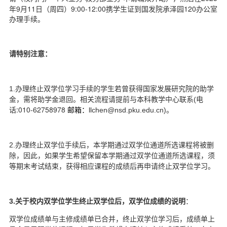
d
年9月11日（周四）9:00-12:00携学生证到国发院承泽园120办公室
办理手续。
请特别注意：
1.
办理终止双学位学习手续的学生若曾获得国家发展研究院的助学
电
金，需将助学金退回。相关流程请提前与本科教学中心联系(
话:010-62758978
邮箱：
llchen@nsd.pku.edu.cn
)
。
2.
办理终止双学位手续后，本学期通过双学位通道所选课程将被删
除，因此，如果学生希望保留本学期通过双学位通道所选课程，须
等期末考试结束，获得相应课程的成绩后再申请终止双学位学习。
3.
关于校内双学位学生终止双学位后，双学位成绩的说明
：
双学位成绩单与主修成绩单已合并，终止双学位学习后，成绩单上