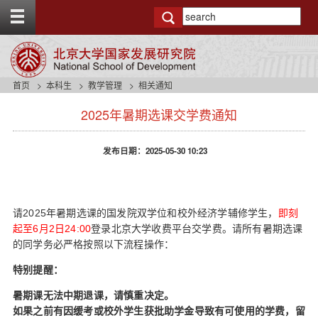
T
o
g
g
l
e
首页
本科生
教学管理
相关通知
t
s
o
2025年暑期选课交学费通知
i
p
d
b
e
a
发布日期：2025-05-30 10:23
n
r
a
v
b
a
2025
请
年暑期选课的国发院双学位和校外经济学辅修学生，
即刻
c
6
2
24:00
起至
月
日
登录北京大学收费平台交学费。请所有暑期选课
k
的同学务必严格按照以下流程操作：
g
r
特别提醒：
o
暑期课无法中期退课，请慎重决定。
u
n
如果之前有因缓考或校外学生获批助学金导致有可使用的学费，留