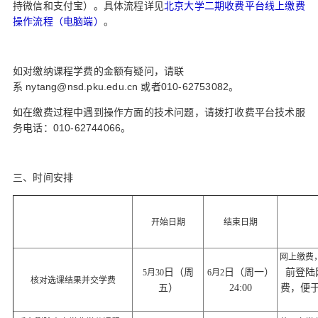
持微信和支付宝）。具体流程详见
北京大学二期收费平台线上缴费
操作流程（电脑端）
。
如对缴纳课程学费的金额有疑问，请联
nytang@nsd.pku.edu.cn
010-62753082
系
或者
。
如在缴费过程中遇到操作方面的技术问题，请拨打收费平台技术服
010-62744066
务电话：
。
三、时间安排
开始日期
结束日期
网上缴费
日（周
日（周一）
前登陆
5月30
6月2
核对选课结果并交学费
五）
24:00
费，便