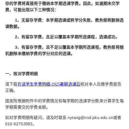
d
存的学费将直接用于缴纳本学期选课学费。因此，如逾期未交学
费，可能出现以下三种情况：
1
、无留存学费：本学期选课或转学分失败，教务部将删除选
课数据。
2
、有留存学费，且足以覆盖本学期所选课程，选课成功。
3
、有留存学费，且不足以覆盖本学期所选课程，教务部将随
机删除未缴纳学费的学分对应的选课。
一、核对学费明细
请下载
在读学生学费明细-2025暑期选课后
核对本人应缴学费是否
正确。
国发院根据附件中的学费情况和每学期的选课学分数来计算学生每
学期需要交的学费金额。
nytang@nsd.pku.edu.cn
如对学费明细有疑问，请及时联系
或者
010-62753082
。