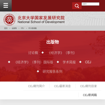
T
o
g
g
e
t
o
p
b
a
r
首页
出版物
CEJ
CEJ新闻稿
出版物
讨论稿
《经济学》（季刊）
《经济学》（季刊）国际版
学术简报
CEJ
研究报告系列
CEJ期刊简介
CEJ最新消息
CEJ期刊目录
CEJ新闻稿