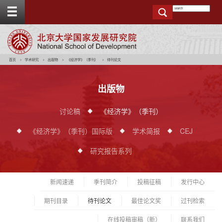
T
o
g
g
e
t
o
p
b
a
r
首页
学术研究
出版物
《经济学》（季刊）
待刊论文
出版物
讨论稿
《经济学》（季刊）
《经济学》（季刊）国际版
学术简报
CEJ
研究报告系列
新闻速递
季刊简介
投稿征稿
发行中心
期刊目录
待刊论文
最佳论文奖
过刊检索
在线投稿审稿（新）
联系我们