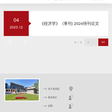
04
《经济学》（季刊) 2024待刊论文
2023.12
GO
共
1
页
上
下
一
一
页
页
关于承泽园
联系我们
招聘