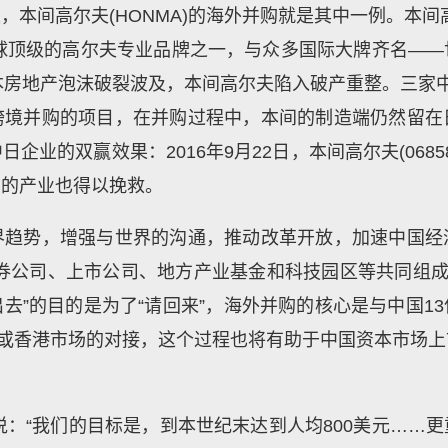
本间高尔夫(HONMA)的海外并购就是其中一例。本间高
全球顶级的高尔夫专业品牌之一，与众多国际大牌齐名—
本房地产泡沫破裂波及，本间高尔夫陷入破产重整。三家中资
跨境并购的项目，在并购过程中，本间的制造端仍然留在
企业的双赢效果：2016年9月22日，本间高尔夫(0685
产的产业也得以挽救。
界趋势，增强与世界的沟通，推动改革开放，加速中国经
券公司、上市公司、地方产业基金和科技园区等共同组成
出去”的目的是为了“请回来”，海外并购的核心是与中国
或香港市场的对接，这个过程也将有助于中国资本市场
曾说：“我们的目标是，到本世纪末达到人均800美元……