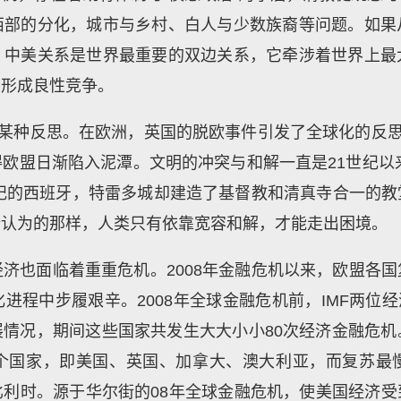
西部的分化，城市与乡村、白人与少数族裔等问题。如果
。中美关系是世界最重要的双边关系，它牵涉着世界上最
，形成良性竞争。
予某种反思。在欧洲，英国的脱欧事件引发了全球化的反思
欧盟日渐陷入泥潭。文明的冲突与和解一直是21世纪以来
世纪的西班牙，特雷多城却建造了基督教和清真寺合一的
所认为的那样，人类只有依靠宽容和解，才能走出困境。
济也面临着重重危机。2008年金融危机以来，欧盟各
程中步履艰辛。2008年全球金融危机前，IMF两位经济学家
发展情况，期间这些国家共发生大大小小80次经济金融危
个国家，即美国、英国、加拿大、澳大利亚，而复苏最
利时。源于华尔街的08年全球金融危机，使美国经济