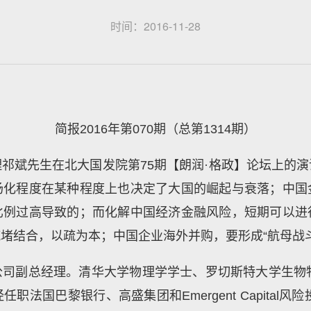
时间：2016-11-28
简报2016年第070期（总第1314期）
祁斌先生在北大国发院第75期【朗润·格政】论坛上的
场化程度在某种程度上也决定了大国的崛起与衰落；中国
比例过高导致的；而化解中国经济金融风险，短期可以进
堵结合，以疏为本；中国企业海外并购，要形成“航母战
司副总经理。清华大学物理学学士、罗切斯特大学生物
法国巴黎银行、高盛集团和Emergent Capital风