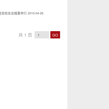
院经双校友会隆重举行
2010-04-26
共
1
页
GO