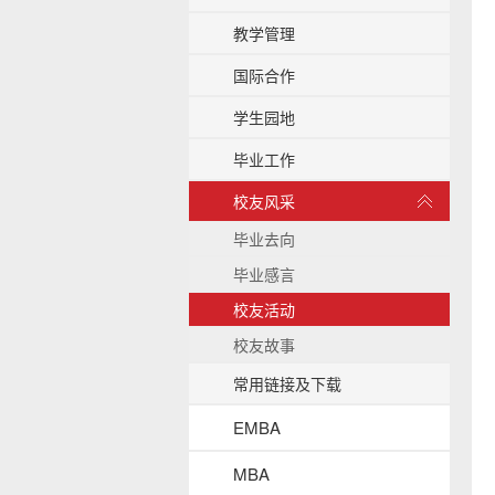
b
教学管理
a
c
国际合作
k
g
学生园地
r
o
毕业工作
u
展
n
校友风采
开
d
/
毕业去向
收
毕业感言
起
校友活动
校友故事
常用链接及下载
EMBA
MBA