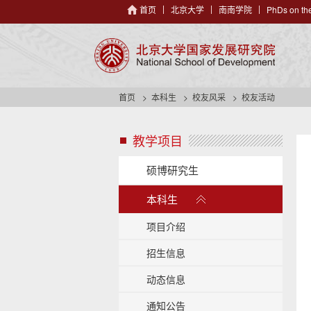
首页
北京大学
南南学院
PhDs on the
首页
本科生
校友风采
校友活动
教学项目
s
i
d
硕博研究生
e
展
n
本科生
开
a
/
v
项目介绍
h
收
e
招生信息
起
a
动态信息
d
e
通知公告
r